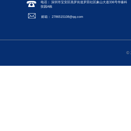
电话： 深圳市宝安区燕罗街道罗田社区象山大道336号华秦科
技园A栋
邮箱： 2786515108@qq.com
©