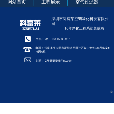
网站首页
工程展示
空气过滤器
深圳市科富莱空调净化科技有限公
司
16年净化工程系统集成商
手机： 谭工 158 1550 2987
电话： 深圳市宝安区燕罗街道罗田社区象山大道336号华秦科
技园A栋
邮箱： 2786515108@qq.com
©