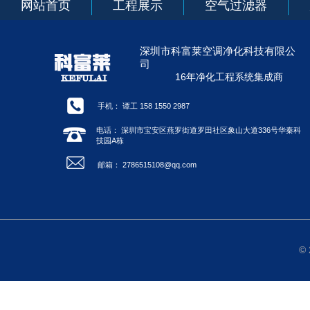
网站首页
工程展示
空气过滤器
深圳市科富莱空调净化科技有限公
司
16年净化工程系统集成商
手机： 谭工 158 1550 2987
电话： 深圳市宝安区燕罗街道罗田社区象山大道336号华秦科
技园A栋
邮箱： 2786515108@qq.com
©