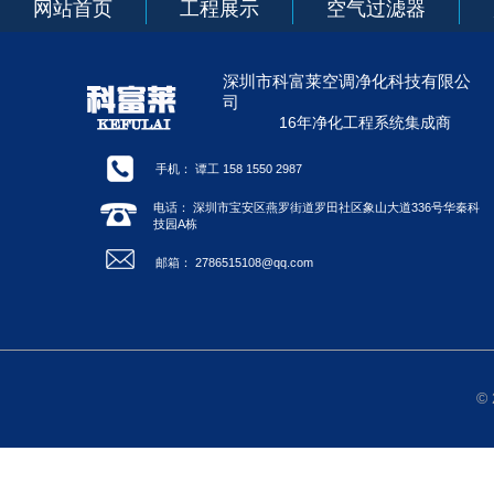
网站首页
工程展示
空气过滤器
深圳市科富莱空调净化科技有限公
司
16年净化工程系统集成商
手机： 谭工 158 1550 2987
电话： 深圳市宝安区燕罗街道罗田社区象山大道336号华秦科
技园A栋
邮箱： 2786515108@qq.com
©