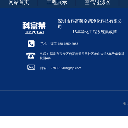
网站首页
工程展示
空气过滤器
深圳市科富莱空调净化科技有限公
司
16年净化工程系统集成商
手机： 谭工 158 1550 2987
电话： 深圳市宝安区燕罗街道罗田社区象山大道336号华秦科
技园A栋
邮箱： 2786515108@qq.com
©