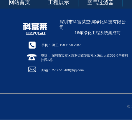
网站首页
工程展示
空气过滤器
深圳市科富莱空调净化科技有限公
司
16年净化工程系统集成商
手机： 谭工 158 1550 2987
电话： 深圳市宝安区燕罗街道罗田社区象山大道336号华秦科
技园A栋
邮箱： 2786515108@qq.com
©